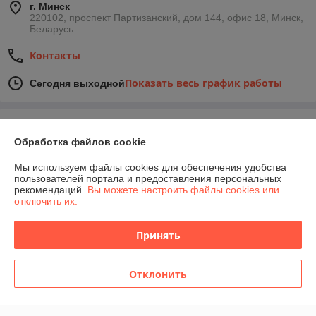
г. Минск
220102, проспект Партизанский, дом 144, офис 18, Минск,
Беларусь
Контакты
Показать весь график работы
Сегодня выходной
Отзывы о магазине
Обработка файлов cookie
90 отзывов за всё время
Мы используем файлы cookies для обеспечения удобства
пользователей портала и предоставления персональных
Покупатель
19.01.2026
рекомендаций.
Вы можете настроить файлы cookies или
отключить их.
Отлично
Сделка подтверждена через корзину
Принять
Отклонить
Покупатель
19.01.2026
Отлично