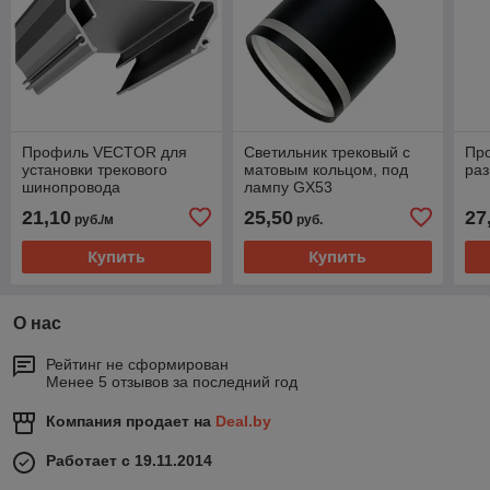
Профиль VECTOR для
Светильник трековый с
Пр
установки трекового
матовым кольцом, под
ра
шинопровода
лампу GХ53
21,10
25,50
27
руб./м
руб.
Купить
Купить
О нас
Рейтинг не сформирован
Менее 5 отзывов за последний год
Компания продает на
Deal.by
Работает с 19.11.2014