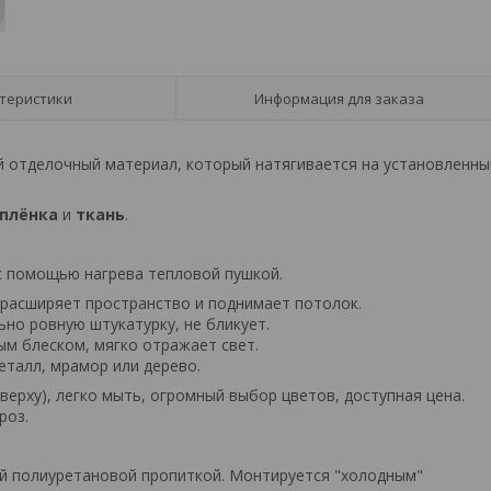
теристики
Информация для заказа
й отделочный материал, который натягивается на установленны
-плёнка
и
ткань
.
с помощью нагрева тепловой пушкой.
 расширяет пространство и поднимает потолок.
ьно ровную штукатурку, не бликует.
тым блеском, мягко отражает свет.
металл, мрамор или дерево.
верху), легко мыть, огромный выбор цветов, доступная цена.
роз.
й полиуретановой пропиткой. Монтируется "холодным"