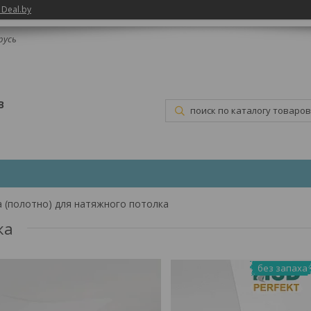
 Deal.by
русь
В
 (полотно) для натяжного потолка
ка
без запаха