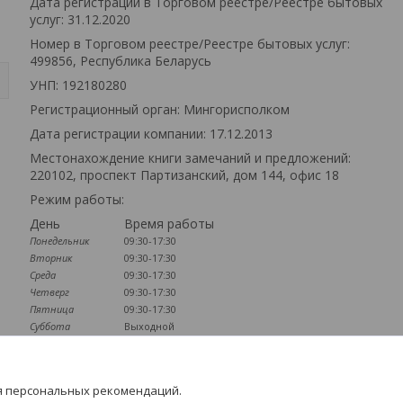
Дата регистрации в Торговом реестре/Реестре бытовых
услуг: 31.12.2020
Номер в Торговом реестре/Реестре бытовых услуг:
499856, Республика Беларусь
УНП: 192180280
Регистрационный орган: Мингорисполком
Дата регистрации компании: 17.12.2013
Местонахождение книги замечаний и предложений:
220102, проспект Партизанский, дом 144, офис 18
Режим работы:
День
Время работы
Понедельник
09:30-17:30
Вторник
09:30-17:30
Среда
09:30-17:30
Четверг
09:30-17:30
Пятница
09:30-17:30
Суббота
Выходной
Воскресенье
Выходной
Наличие документов
я персональных рекомендаций.