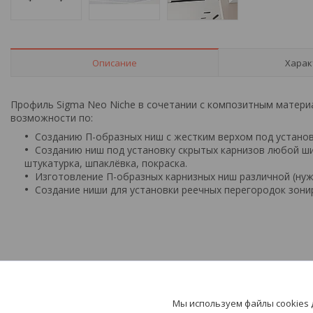
Описание
Харак
Профиль Sigma Neo Niche в сочетании с композитным мате
возможности по:
Созданию П-образных ниш с жестким верхом под устано
Созданию ниш под установку скрытых карнизов любой ш
штукатурка, шпаклёвка, покраска.
Изготовление П-образных карнизных ниш различной (нуж
Создание ниши для установки реечных перегородок зон
Мы используем файлы cookies