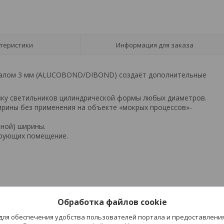
теристики
Информация для заказа
риалом 3 мм (ALUCOBOND/DIBOND) создаёт дополнительные
вку светильников цилиндрической формы любых диаметров.
ирины без применения на объекте «мокрых процессов»-
ной) ширины.
ирующих помещение.
Обработка файлов cookie
 для обеспечения удобства пользователей портала и предоставлени