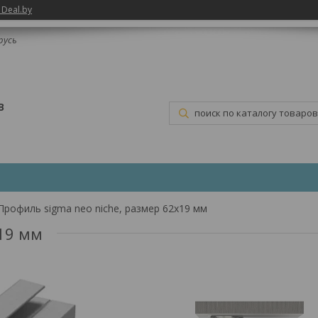
 Deal.by
русь
В
Профиль sigma neo niche, размер 62х19 мм
19 мм