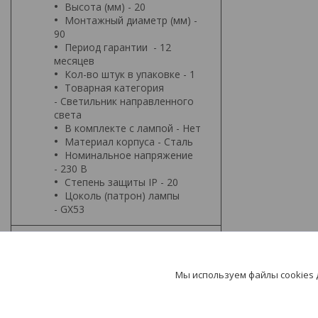
Высота (мм) - 20
Монтажный диаметр (мм) -
90
Период гарантии - 12
месяцев
Кол-во штук в упаковке - 1
Товарная категория
- Светильник направленного
света
В комплекте с лампой - Нет
Материал корпуса - Сталь
Номинальное напряжение
- 230 В
Степень защиты IP - 20
Цоколь (патрон) лампы
- GX53
Мы используем файлы cookies