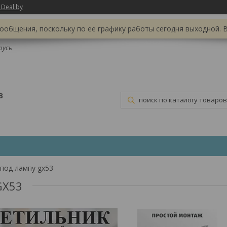
 Deal.by
ообщения, поскольку по ее графику работы сегодня выходной. 
русь
В
под лампу gx53
GX53