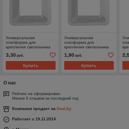
Универсальная
Универсальная
Ун
платформа для
платформа для
пл
крепления светильника
крепления светильника
кре
(мм) 90-140
(мм) 50-90
(мм
3,30
1,90
2,
руб.
руб.
Купить
Купить
О нас
Рейтинг не сформирован
Менее 5 отзывов за последний год
Компания продает на
Deal.by
Работает с 19.11.2014