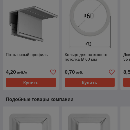
Потолочный профиль
Кольцо для натяжного
Дюб
потолка Ø 60 мм
35 
4,20
0,70
8,
руб./м
руб.
Купить
Купить
Подобные товары компании