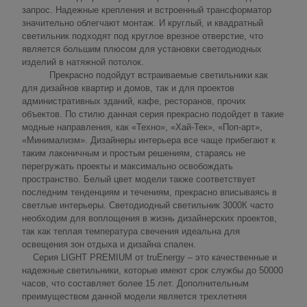
запрос. Надежные крепления и встроенный трансформатор
значительно облегчают монтаж. И круглый, и квадратный
светильник подходят под круглое врезное отверстие, что
является большим плюсом для установки светодиодных
изделий в натяжной потолок.
Прекрасно подойдут встраиваемые светильники как
для дизайнов квартир и домов, так и для проектов
административных зданий, кафе, ресторанов, прочих
объектов. По стилю данная серия прекрасно подойдет в такие
модные направления, как «Техно», «Хай-Тек», «Поп-арт»,
«Минимализм». Дизайнеры интерьера все чаще прибегают к
таким лаконичным и простым решениям, стараясь не
перегружать проекты и максимально освобождать
пространство. Белый цвет модели также соответствует
последним тенденциям и течениям, прекрасно вписываясь в
светлые интерьеры. Светодиодный светильник 3000К часто
необходим для воплощения в жизнь дизайнерских проектов,
так как теплая температура свечения идеальна для
освещения зон отдыха и дизайна спален.
Серия LIGHT PREMIUM от truEnergy – это качественные и
надежные светильники, которые имеют срок службы до 50000
часов, что составляет более 15 лет. Дополнительным
преимуществом данной модели является трехлетняя