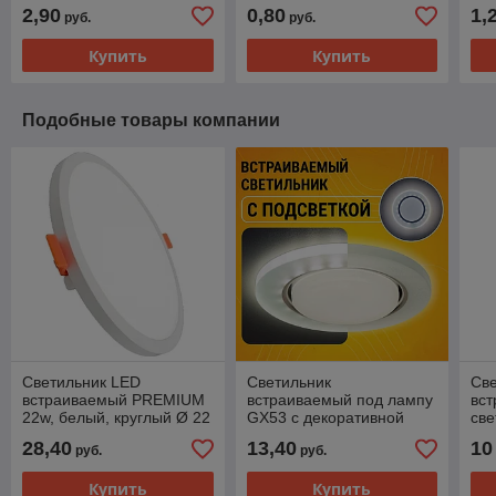
пот
2,90
0,80
1,
руб.
руб.
Купить
Купить
Подобные товары компании
Cветильник LED
Светильник
Св
встраиваемый PREMIUM
встраиваемый под лампу
вс
22w, белый, круглый Ø 22
GX53 с декоративной
све
см, 1980 Lm
подсветкой
AL5
28,40
13,40
10
руб.
руб.
40
Купить
Купить