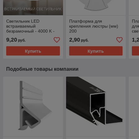
Cветильник LED
Платформа для
Пл
встраиваемый
крепления люстры (мм)
для
безрамочный - 4000 K -
200
све
круглый
пот
9,20
2,90
1,
руб.
руб.
Купить
Купить
Подобные товары компании