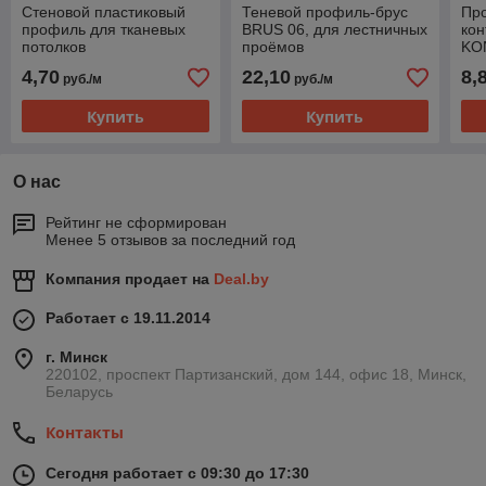
Стеновой пластиковый
Теневой профиль-брус
Пр
профиль для тканевых
BRUS 06, для лестничных
кон
потолков
проёмов
KO
4,70
22,10
8,
руб./м
руб./м
Купить
Купить
О нас
Рейтинг не сформирован
Менее 5 отзывов за последний год
Компания продает на
Deal.by
Работает с 19.11.2014
г. Минск
220102, проспект Партизанский, дом 144, офис 18, Минск,
Беларусь
Контакты
Сегодня работает с 09:30 до 17:30