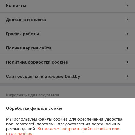
Контакты
Доставка и оплата
График работы
Полная версия сайта
Политика обработки cookies
Сайт создан на платформе Deal.by
Информация для покупателя
Индивидуальный предприниматель:
ИП Матюкевич Алексей
Обработка файлов cookie
Васильевич
220050, Республика Беларусь, г. Минск, ул. 50 лет Победы, дом 19, кв.
51
Мы используем файлы cookies для обеспечения удобства
пользователей портала и предоставления персональных
Регистрационный номер ЕГР: 192180280
рекомендаций.
Вы можете настроить файлы cookies или
отключить их.