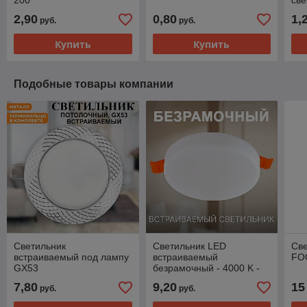
200
све
пот
2,90
0,80
1,
руб.
руб.
Купить
Купить
Подобные товары компании
Светильник
Cветильник LED
Све
встраиваемый под лампу
встраиваемый
FO
GX53
безрамочный - 4000 K -
круглый
7,80
9,20
15
руб.
руб.